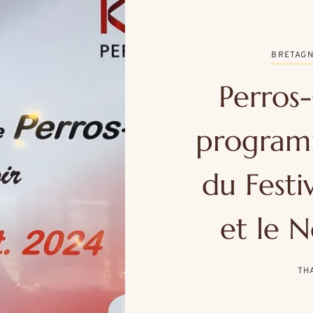
BRETAG
Perros-
programm
du Festi
et le N
TH