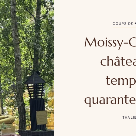
COUPS DE 
Moissy-C
châte
temp
quarante
THALI