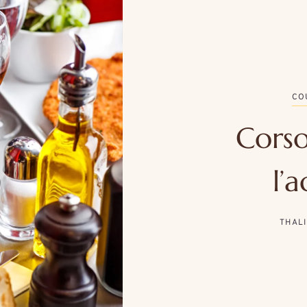
CO
Corso
l’a
THAL