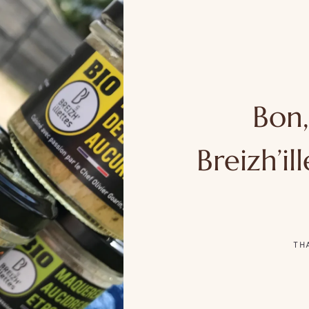
Bon,
Breizh’il
TH