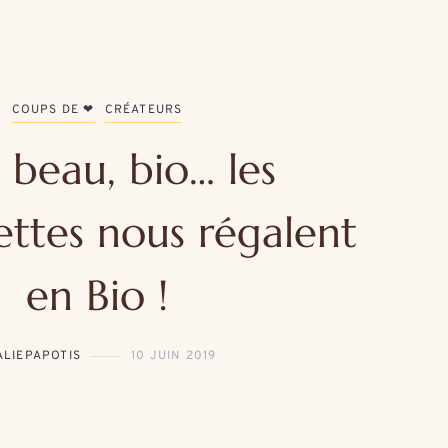
COUPS DE ❤
CRÉATEURS
 beau, bio… les
lettes nous régalent
en Bio !
ALIEPAPOTIS
10 JUIN 2019