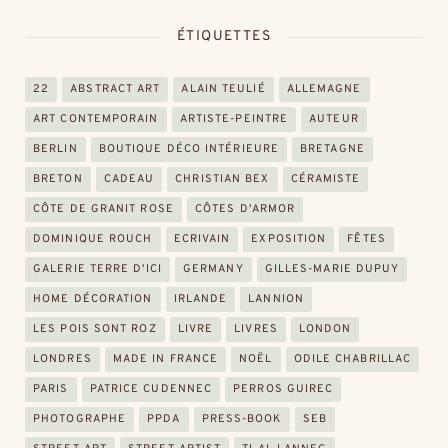
ÉTIQUETTES
22
ABSTRACT ART
ALAIN TEULIÉ
ALLEMAGNE
ART CONTEMPORAIN
ARTISTE-PEINTRE
AUTEUR
BERLIN
BOUTIQUE DÉCO INTÉRIEURE
BRETAGNE
BRETON
CADEAU
CHRISTIAN BEX
CÉRAMISTE
CÔTE DE GRANIT ROSE
CÔTES D'ARMOR
DOMINIQUE ROUCH
ECRIVAIN
EXPOSITION
FÊTES
GALERIE TERRE D'ICI
GERMANY
GILLES-MARIE DUPUY
HOME DÉCORATION
IRLANDE
LANNION
LES POIS SONT ROZ
LIVRE
LIVRES
LONDON
LONDRES
MADE IN FRANCE
NOËL
ODILE CHABRILLAC
PARIS
PATRICE CUDENNEC
PERROS GUIREC
PHOTOGRAPHE
PPDA
PRESS-BOOK
SEB