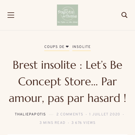
COUPS DE ❤
INSOLITE
Brest insolite : Let’s Be
Concept Store… Par
amour, pas par hasard !
THALIEPAPOTIS
2 COMMENTS
1 JUILLET 2020
3 MINS READ
3 676 VIEWS