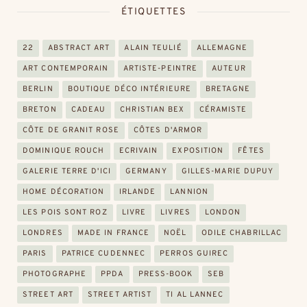
ÉTIQUETTES
22
ABSTRACT ART
ALAIN TEULIÉ
ALLEMAGNE
ART CONTEMPORAIN
ARTISTE-PEINTRE
AUTEUR
BERLIN
BOUTIQUE DÉCO INTÉRIEURE
BRETAGNE
BRETON
CADEAU
CHRISTIAN BEX
CÉRAMISTE
CÔTE DE GRANIT ROSE
CÔTES D'ARMOR
DOMINIQUE ROUCH
ECRIVAIN
EXPOSITION
FÊTES
GALERIE TERRE D'ICI
GERMANY
GILLES-MARIE DUPUY
HOME DÉCORATION
IRLANDE
LANNION
LES POIS SONT ROZ
LIVRE
LIVRES
LONDON
LONDRES
MADE IN FRANCE
NOËL
ODILE CHABRILLAC
PARIS
PATRICE CUDENNEC
PERROS GUIREC
PHOTOGRAPHE
PPDA
PRESS-BOOK
SEB
STREET ART
STREET ARTIST
TI AL LANNEC