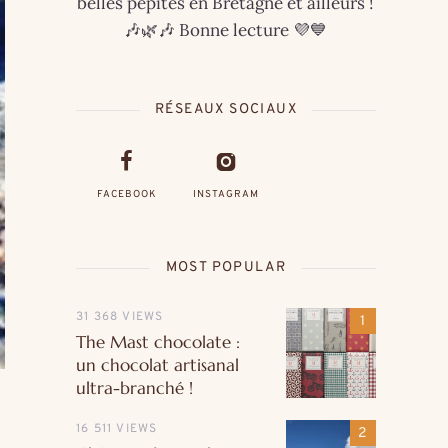
belles pépites en Bretagne et ailleurs !
🎶🌿🎶 Bonne lecture 💜💙
RÉSEAUX SOCIAUX
FACEBOOK
INSTAGRAM
MOST POPULAR
31 368 VIEWS
The Mast chocolate :
un chocolat artisanal
ultra-branché !
16 511 VIEWS