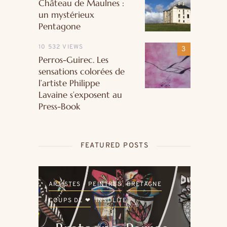
Château de Maulnes :
un mystérieux
Pentagone
10 532 VIEWS
Perros-Guirec. Les
sensations colorées de
l’artiste Philippe
Lavaine s’exposent au
Press-Book
FEATURED POSTS
LE
ARTISTES - PEINTRES
BRETAGNE
ARTI
COUPS DE ❤
INSOLITE
COU