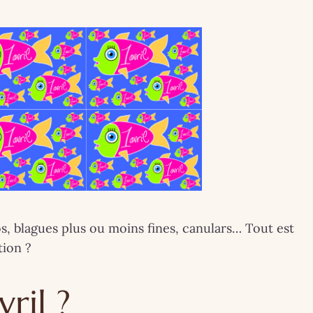
s, blagues plus ou moins fines, canulars… Tout est
tion ?
EINTRES
BRETAGNE
COUPS DE ❤
INSOLITE
LIFESTY
INSOLITE
LONDRES
MA VIE DE CHÂTEAU
ril ?