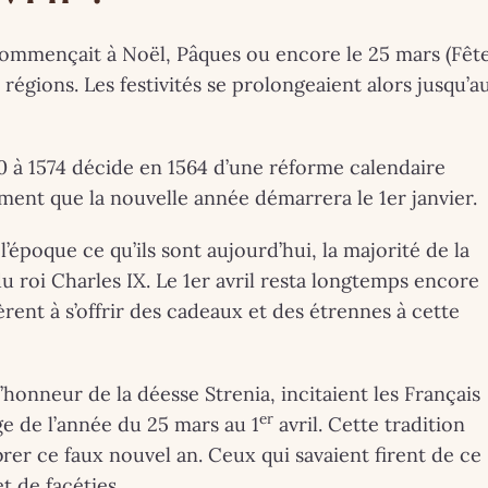
gne. Séb, le
Londres.
e-back de
Exposition. La
 commençait à Noël, Pâques ou encore le 25 mars (Fêt
régions. Les festivités se prolongeaient alors jusqu’a
ste à Perros-
Reine Elizabeth I
uirec !
Sa vie, son styl
 JUILLET 2025
30 AVRIL 2026
0 à 1574 décide en 1564 d’une réforme calendaire
osition-
lement que la nouvelle année démarrera le 1er janvier.
ormance au
époque ce qu’ils sont aujourd’hui, la majorité de la
u roi Charles IX. Le 1er avril resta longtemps encore
-Book du 14
èrent à s’offrir des cadeaux et des étrennes à cette
juillet 2025
honneur de la déesse Strenia, incitaient les Français
er
ge de l’année du 25 mars au 1
avril. Cette tradition
rer ce faux nouvel an. Ceux qui savaient firent de ce
t de facéties.