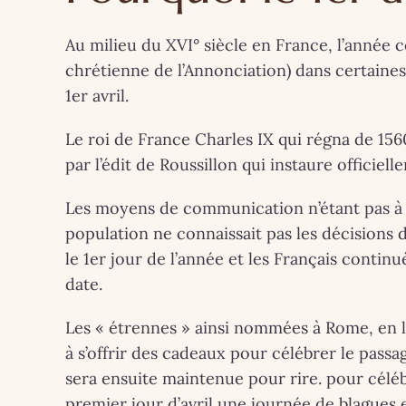
Breta
com
Au milieu du XVI° siècle en France, l’année
chrétienne de l’Annonciation) dans certaines 
l’arti
1er avril.
G
10
Le roi de France Charles IX qui régna de 156
Exp
par l’édit de Roussillon qui instaure officiel
perf
Les moyens de communication n’étant pas à l’
population ne connaissait pas les décisions d
Press
le 1er jour de l’année et les Français continu
au 20 
date.
Les « étrennes » ainsi nommées à Rome, en l’
à s’offrir des cadeaux pour célébrer le passa
sera ensuite maintenue pour rire. pour céléb
premier jour d’avril une journée de blagues e