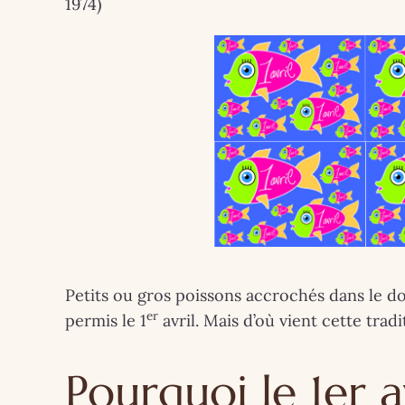
1974)
Petits ou gros poissons accrochés dans le do
er
permis le 1
avril. Mais d’où vient cette tradi
ARTISTES - P
COUPS DE ❤
Pourquoi le 1er av