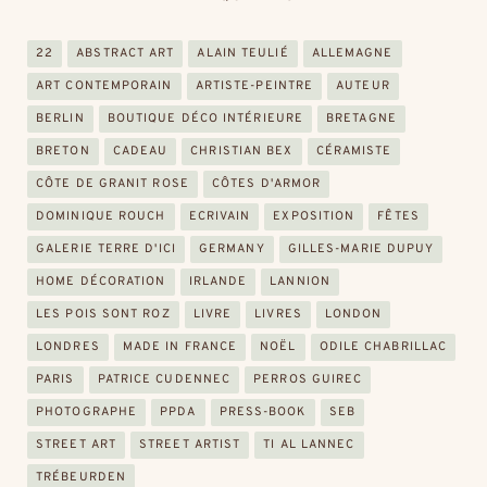
22
ABSTRACT ART
ALAIN TEULIÉ
ALLEMAGNE
ART CONTEMPORAIN
ARTISTE-PEINTRE
AUTEUR
BERLIN
BOUTIQUE DÉCO INTÉRIEURE
BRETAGNE
BRETON
CADEAU
CHRISTIAN BEX
CÉRAMISTE
CÔTE DE GRANIT ROSE
CÔTES D'ARMOR
DOMINIQUE ROUCH
ECRIVAIN
EXPOSITION
FÊTES
GALERIE TERRE D'ICI
GERMANY
GILLES-MARIE DUPUY
HOME DÉCORATION
IRLANDE
LANNION
LES POIS SONT ROZ
LIVRE
LIVRES
LONDON
LONDRES
MADE IN FRANCE
NOËL
ODILE CHABRILLAC
PARIS
PATRICE CUDENNEC
PERROS GUIREC
PHOTOGRAPHE
PPDA
PRESS-BOOK
SEB
STREET ART
STREET ARTIST
TI AL LANNEC
TRÉBEURDEN