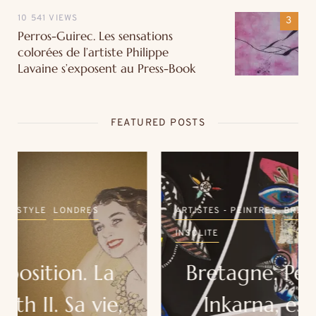
10 541 VIEWS
Perros-Guirec. Les sensations
colorées de l’artiste Philippe
Lavaine s’exposent au Press-Book
FEATURED POSTS
ARTISTES - PEINTRES
BRETAGNE
COUPS DE ❤
INSOLITE
Bretagne. Perros-Guirec.
Inkarna, esprits de la