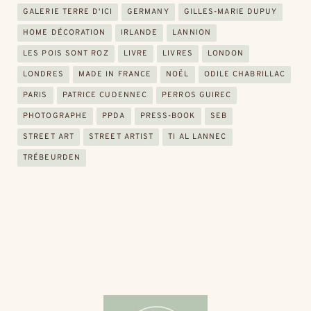
GALERIE TERRE D'ICI
GERMANY
GILLES-MARIE DUPUY
HOME DÉCORATION
IRLANDE
LANNION
LES POIS SONT ROZ
LIVRE
LIVRES
LONDON
LONDRES
MADE IN FRANCE
NOËL
ODILE CHABRILLAC
PARIS
PATRICE CUDENNEC
PERROS GUIREC
PHOTOGRAPHE
PPDA
PRESS-BOOK
SEB
STREET ART
STREET ARTIST
TI AL LANNEC
TRÉBEURDEN