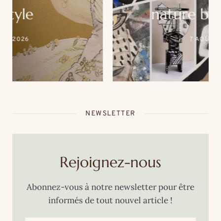
nature by Séb. Un
événement unique au
7 AOÛT 2025
cœur de la thalasso Roz
Marine
NEWSLETTER
Rejoignez-nous
Abonnez-vous à notre newsletter pour être
informés de tout nouvel article !