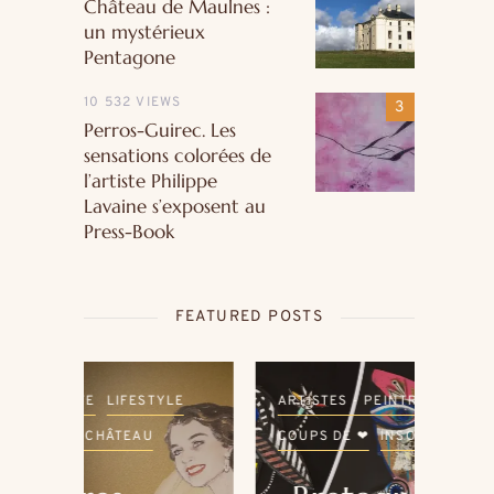
Château de Maulnes :
un mystérieux
Pentagone
10 532 VIEWS
Perros-Guirec. Les
sensations colorées de
l’artiste Philippe
Lavaine s’exposent au
Press-Book
FEATURED POSTS
LE
ARTISTES - PEINTRES
BRETAGNE
ARTI
COUPS DE ❤
INSOLITE
COU