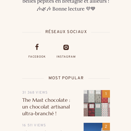
belles pépites en Bretagne et ailleurs !
🎶🌿🎶 Bonne lecture 💜💙
RÉSEAUX SOCIAUX
FACEBOOK
INSTAGRAM
MOST POPULAR
31 368 VIEWS
The Mast chocolate :
un chocolat artisanal
ultra-branché !
16 511 VIEWS