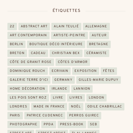
ÉTIQUETTES
22
ABSTRACT ART
ALAIN TEULIÉ
ALLEMAGNE
ART CONTEMPORAIN
ARTISTE-PEINTRE
AUTEUR
BERLIN
BOUTIQUE DÉCO INTÉRIEURE
BRETAGNE
BRETON
CADEAU
CHRISTIAN BEX
CÉRAMISTE
CÔTE DE GRANIT ROSE
CÔTES D'ARMOR
DOMINIQUE ROUCH
ECRIVAIN
EXPOSITION
FÊTES
GALERIE TERRE D'ICI
GERMANY
GILLES-MARIE DUPUY
HOME DÉCORATION
IRLANDE
LANNION
LES POIS SONT ROZ
LIVRE
LIVRES
LONDON
LONDRES
MADE IN FRANCE
NOËL
ODILE CHABRILLAC
PARIS
PATRICE CUDENNEC
PERROS GUIREC
PHOTOGRAPHE
PPDA
PRESS-BOOK
SEB