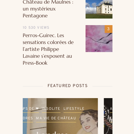
Château de Maulnes :
un mystérieux
Pentagone
10 530 VIEWS
Perros-Guirec. Les
sensations colorées de
l’artiste Philippe
Lavaine s’exposent au
Press-Book
FEATURED POSTS
LE
ARTISTES - PEINTRES
BRETAGNE
ARTI
COUPS DE ❤
INSOLITE
COU