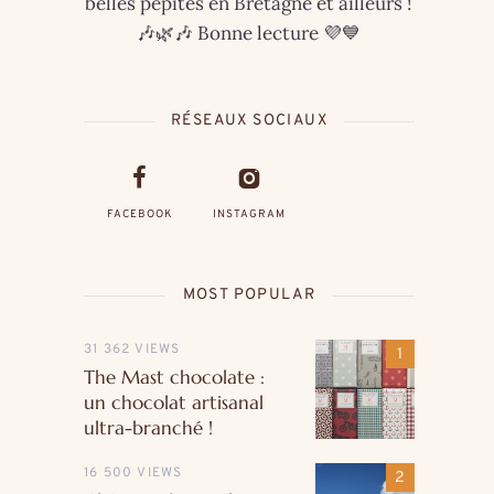
belles pépites en Bretagne et ailleurs !
🎶🌿🎶 Bonne lecture 💜💙
RÉSEAUX SOCIAUX
FACEBOOK
INSTAGRAM
MOST POPULAR
31 362 VIEWS
The Mast chocolate :
un chocolat artisanal
ultra-branché !
16 500 VIEWS