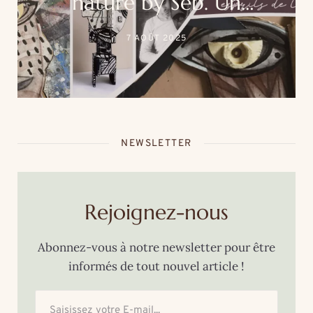
nature by Séb. Un
événement unique au
7 AOÛT 2025
cœur de la thalasso Roz
Marine
NEWSLETTER
Rejoignez-nous
Abonnez-vous à notre newsletter pour être
informés de tout nouvel article !