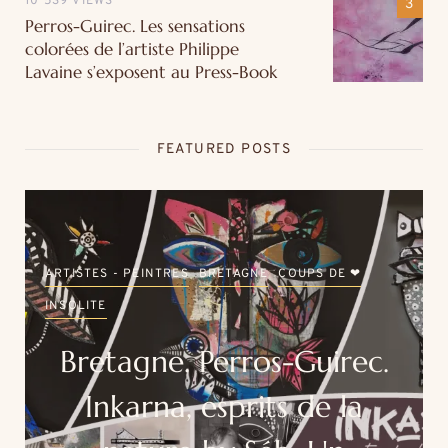
10 539 VIEWS
Perros-Guirec. Les sensations
colorées de l’artiste Philippe
Lavaine s’exposent au Press-Book
FEATURED POSTS
ARTISTES - PEINTRES
BRETAGNE
COUPS DE ❤
INSOLITE
Bretagne. Perros-Guirec.
Inkarna, esprits de la