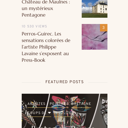
Château de Maulnes :
un mystérieux
Pentagone
10 530 VIEWS
Perros-Guirec. Les
sensations colorées de
l’artiste Philippe
Lavaine s’exposent au
Press-Book
FEATURED POSTS
LE
ARTISTES - PEINTRES
BRETAGNE
ARTI
COUPS DE ❤
INSOLITE
COU