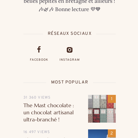
belles pépites en Bretagne et ailleurs !
🎶🌿🎶 Bonne lecture 💜💙
RÉSEAUX SOCIAUX
FACEBOOK
INSTAGRAM
MOST POPULAR
31 360 VIEWS
The Mast chocolate :
un chocolat artisanal
ultra-branché !
16 497 VIEWS