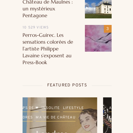
Château de Maulnes :
un mystérieux
Pentagone
10 529 VIEWS
Perros-Guirec. Les
sensations colorées de
l’artiste Philippe
Lavaine s’exposent au
Press-Book
FEATURED POSTS
LE
ARTISTES - PEINTRES
BRETAGNE
ARTI
COUPS DE ❤
INSOLITE
COU