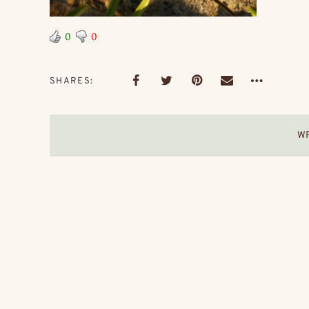
0
0
SHARES
W