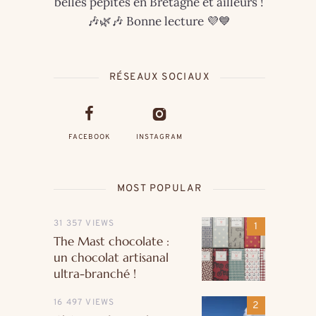
belles pépites en Bretagne et ailleurs !
🎶🌿🎶 Bonne lecture 💜💙
RÉSEAUX SOCIAUX
FACEBOOK
INSTAGRAM
MOST POPULAR
31 357 VIEWS
The Mast chocolate :
un chocolat artisanal
ultra-branché !
16 497 VIEWS