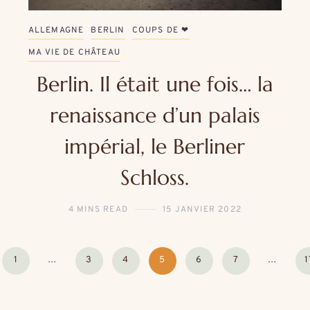
ALLEMAGNE
BERLIN
COUPS DE ❤
MA VIE DE CHÂTEAU
Berlin. Il était une fois… la
renaissance d’un palais
impérial, le Berliner
Schloss.
4 MINS READ
15 JANVIER 2022
1
…
3
4
5
6
7
…
1