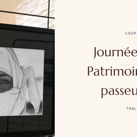
COUP
Journé
Patrimoi
passeu
THAL