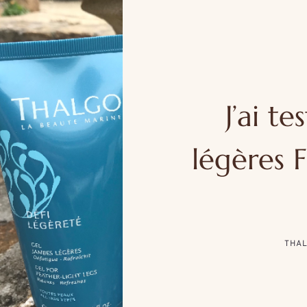
J’ai t
légères F
THAL