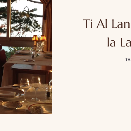
Ti Al La
la L
TH