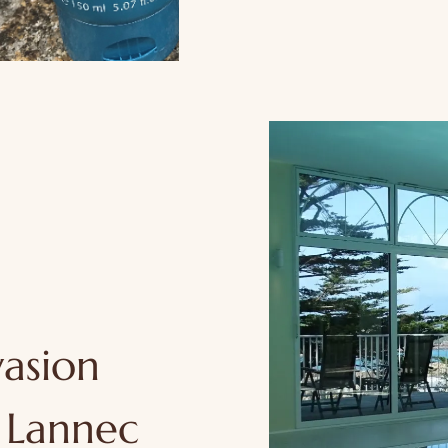
vasion
l Lannec