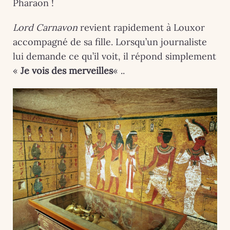
Pharaon !
Lord Carnavon
revient rapidement à Louxor
accompagné de sa fille. Lorsqu’un journaliste
lui demande ce qu’il voit, il répond simplement
«
Je vois des merveilles
« ..