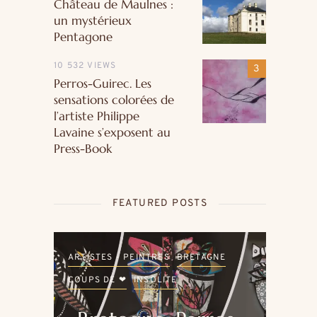
Château de Maulnes :
un mystérieux
Pentagone
10 532 VIEWS
Perros-Guirec. Les
sensations colorées de
l’artiste Philippe
Lavaine s’exposent au
Press-Book
FEATURED POSTS
LE
ARTISTES - PEINTRES
BRETAGNE
ARTI
COUPS DE ❤
INSOLITE
COU