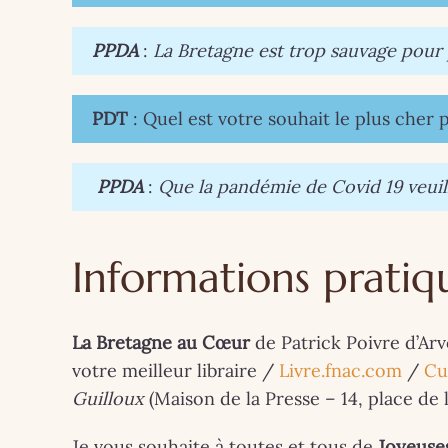
PPDA
:
La Bretagne est trop sauvage pour p
PDT
: Quel est votre souhait le plus cher
PPDA
:
Que la pandémie de Covid 19 veuille
Informations pratiq
La Bretagne au Cœur
de Patrick Poivre d’Ar
votre meilleur libraire /
Livre.fnac.com
/
Cu
Guilloux
(Maison de la Presse – 14, place de 
Je vous souhaite à toutes et tous de
Joyeuse