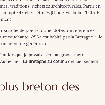
gne. Séb, le
Londres.
s, traditions, richesses architecturales. Partir en
e-back de
Exposition. La
 compte 43 chefs étoilés (Guide Michelin 2020). Et
 mer !
ste à Perros-
Reine Elizabeth I
ur si riche de poésie, d’anecdotes, de références
uirec !
Sa vie, son styl
 JUILLET 2025
30 AVRIL 2026
rieure touchante.
PPDA
est habité par la Bretagne, il le
osition-
ormément de générosité.
ormance au
fant lorsque je passais avec ma grand-mère
 d’Audierne…
La Bretagne au cœur
a délicieusement
-Book du 14
.
juillet 2025
 plus breton des