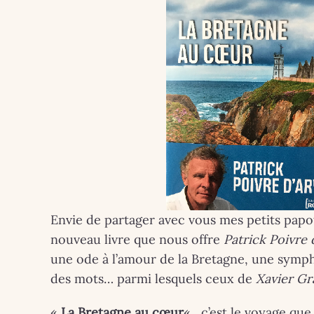
Envie de partager avec vous mes petits papot
nouveau livre que nous offre
Patrick Poivre 
ARTISTES - P
une ode à l’amour de la Bretagne, une symph
des mots… parmi lesquels ceux de
Xavier Gra
COUPS DE ❤
«
La Bretagne au cœur
« , c’est le voyage que