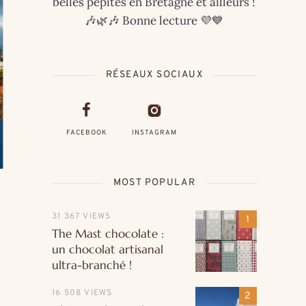
belles pépites en Bretagne et ailleurs !
🎶🌿🎶 Bonne lecture 💜💙
RÉSEAUX SOCIAUX
FACEBOOK
INSTAGRAM
MOST POPULAR
31 367 VIEWS
The Mast chocolate :
un chocolat artisanal
ultra-branché !
16 508 VIEWS