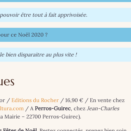
ouvoir être tout à fait apprivoisée.
 pour ce Noël 2020 ?
 bien disparaitre au plus vite !
ues
vor /
Editions du Rocher
/ 16,90 € / En vente chez
ltura.com
/ A
Perros-Guirec
, chez
Jean-Charles
la Mairie – 22700 Perros-Guirec).
s Fêtes de Noël
. Restez connectés, prenez bien soin