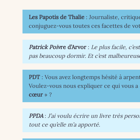
Les Papotis de Thalie
: Journaliste, critiq
conjuguez-vous toutes ces facettes de vot
Patrick Poiv
re d’Arvor
:
Le plus facile, c’es
pas beaucoup dormir. Et c’est malheure
PDT
: Vous avez longtemps hésité à arpent
Voulez-vous nous expliquer ce qui vous a 
cœur
» ?
PPDA
:
J’ai voulu écrire un livre très pers
tout ce qu’elle m’a apporté.