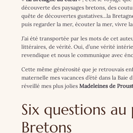
Breta
découverte des paysages bretons, des coutume
com
quête de découvertes gustatives…la Bretagne
puis regarder la mer, écouter la mer, vivre la
l’arti
J’ai été transportée par les mots de cet aute
G
10
littéraires, de vérité. Oui, d’une vérité inté
Exp
revendique et nous le communique avec én
perf
Cette même générosité que je retrouvais en
maternelle mes vacances d’été dans la Baie
Press
réveillé mes plus jolies
Madeleines de Proust
au 20 
Six questions au
Bretons