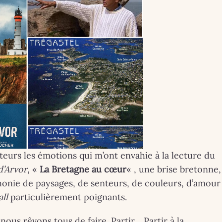
eurs les émotions qui m’ont envahie à la lecture du
d’Arvor
, «
La Bretagne au cœur
« , une brise bretonne,
EINTRES
BRETAGNE
COUPS DE ❤
INSOLITE
LIFESTY
onie de paysages, de senteurs, de couleurs, d’amour
ll
particulièrement poignants.
INSOLITE
LONDRES
MA VIE DE CHÂTEAU
 nous rêvons tous de faire. Partir… Partir à la