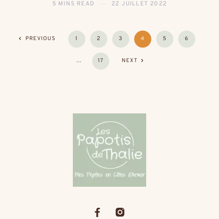
5 MINS READ
22 JUILLET 2022
PREVIOUS
1
2
3
4
5
6
…
17
NEXT