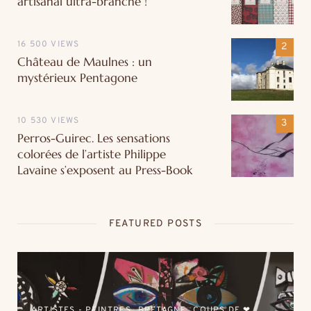
artisanal ultra-branché !
16 500 VIEWS
Château de Maulnes : un
mystérieux Pentagone
10 530 VIEWS
Perros-Guirec. Les sensations
colorées de l’artiste Philippe
Lavaine s’exposent au Press-Book
FEATURED POSTS
ARTISTES - PEINTRES
BRETAGNE
COUPS DE ❤