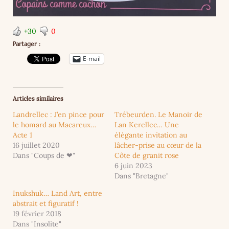
+30
0
Partager :
E-mail
Articles similaires
Landrellec : J’en pince pour
Trébeurden. Le Manoir de
le homard au Macareux…
Lan Kerellec… Une
Acte 1
élégante invitation au
16 juillet 2020
lâcher-prise au cœur de la
Dans "Coups de ❤"
Côte de granit rose
6 juin 2023
Dans "Bretagne"
Inukshuk… Land Art, entre
abstrait et figuratif !
19 février 2018
Dans "Insolite"