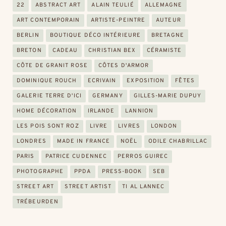
22
ABSTRACT ART
ALAIN TEULIÉ
ALLEMAGNE
ART CONTEMPORAIN
ARTISTE-PEINTRE
AUTEUR
BERLIN
BOUTIQUE DÉCO INTÉRIEURE
BRETAGNE
BRETON
CADEAU
CHRISTIAN BEX
CÉRAMISTE
CÔTE DE GRANIT ROSE
CÔTES D'ARMOR
DOMINIQUE ROUCH
ECRIVAIN
EXPOSITION
FÊTES
GALERIE TERRE D'ICI
GERMANY
GILLES-MARIE DUPUY
HOME DÉCORATION
IRLANDE
LANNION
LES POIS SONT ROZ
LIVRE
LIVRES
LONDON
LONDRES
MADE IN FRANCE
NOËL
ODILE CHABRILLAC
PARIS
PATRICE CUDENNEC
PERROS GUIREC
PHOTOGRAPHE
PPDA
PRESS-BOOK
SEB
STREET ART
STREET ARTIST
TI AL LANNEC
TRÉBEURDEN