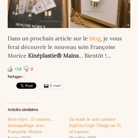
Dans un prochain article sur le
blog
, je vous
ferai découvrir le nouveau soin Françoise
Morice
Kinéplastie®
Mains
… Bientôt !…
+24
0
Partager :
E-mail
Articles similaires
Bien-être : D comme…
J’ai testé le soin jambes
démaquillage avec
légères Frigi-Thalgo au Ti
Françoise Morice
Al Lannec
8 juin 2020
19 juillet 2018