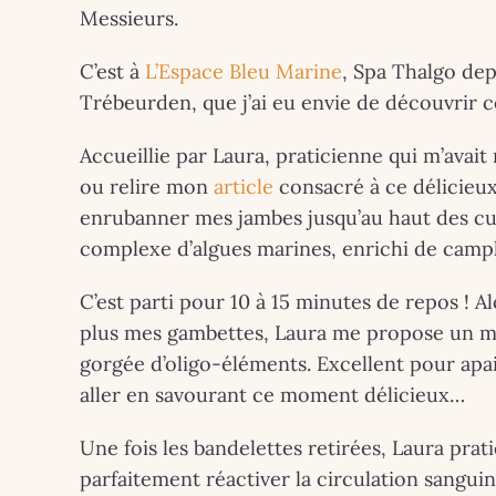
Breta
Messieurs.
com
C’est à
L’Espace Bleu Marine
, Spa Thalgo dep
l’arti
Trébeurden, que j’ai eu envie de découvrir ce
G
Accueillie par Laura, praticienne qui m’avai
10
ou relire mon
article
consacré à ce délicieux 
Exp
enrubanner mes jambes jusqu’au haut des cu
perf
complexe d’algues marines, enrichi de camp
Press
C’est parti pour 10 à 15 minutes de repos ! Al
plus mes gambettes, Laura me propose un 
au 20 
gorgée d’oligo-éléments. Excellent pour apais
aller en savourant ce moment délicieux…
Une fois les bandelettes retirées, Laura pr
parfaitement réactiver la circulation sanguine