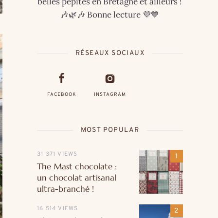
belles pépites en Bretagne et ailleurs !
🎶🌿🎶 Bonne lecture 💜💙
RÉSEAUX SOCIAUX
FACEBOOK
INSTAGRAM
MOST POPULAR
31 371 VIEWS
The Mast chocolate :
un chocolat artisanal
ultra-branché !
16 514 VIEWS