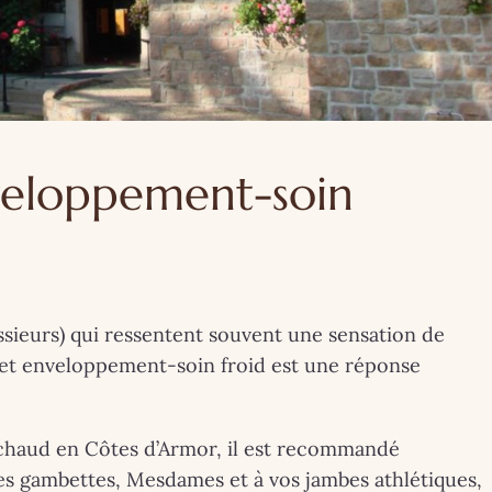
veloppement-soin
ieurs) qui ressentent souvent une sensation de
 cet enveloppement-soin froid est une réponse
EINTRES
BRETAGNE
COUPS DE ❤
INSOLITE
LIFESTY
INSOLITE
LONDRES
MA VIE DE CHÂTEAU
 chaud en Côtes d’Armor, il est recommandé
lies gambettes, Mesdames et à vos jambes athlétiques,