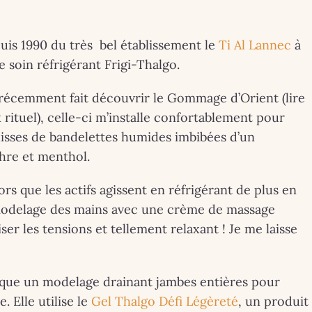
gne. Séb, le
Londres.
e-back de
Exposition. La
uis 1990 du très bel établissement le
Ti Al Lannec
à
ste à Perros-
Reine Elizabeth I
 soin réfrigérant Frigi-Thalgo.
uirec !
Sa vie, son styl
t récemment fait découvrir le Gommage d’Orient (lire
 JUILLET 2025
30 AVRIL 2026
rituel), celle-ci m’installe confortablement pour
osition-
isses de bandelettes humides imbibées d’un
ormance au
hre et menthol.
-Book du 14
ors que les actifs agissent en réfrigérant de plus en
modelage des mains avec une crème de massage
juillet 2025
er les tensions et tellement relaxant ! Je me laisse
atique un modelage drainant jambes entières pour
. Elle utilise le
Gel Thalgo Défi Légèreté
, un produit