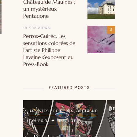
Château de Maulnes :
un mystérieux
Pentagone
10 532 VIEWS
Perros-Guirec. Les
sensations colorées de
l’artiste Philippe
Lavaine s’exposent au
Press-Book
FEATURED POSTS
LE
ARTISTES - PEINTRES
BRETAGNE
ARTI
COUPS DE ❤
INSOLITE
COU