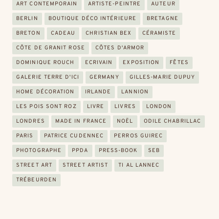
ART CONTEMPORAIN
ARTISTE-PEINTRE
AUTEUR
BERLIN
BOUTIQUE DÉCO INTÉRIEURE
BRETAGNE
BRETON
CADEAU
CHRISTIAN BEX
CÉRAMISTE
CÔTE DE GRANIT ROSE
CÔTES D'ARMOR
DOMINIQUE ROUCH
ECRIVAIN
EXPOSITION
FÊTES
GALERIE TERRE D'ICI
GERMANY
GILLES-MARIE DUPUY
HOME DÉCORATION
IRLANDE
LANNION
LES POIS SONT ROZ
LIVRE
LIVRES
LONDON
LONDRES
MADE IN FRANCE
NOËL
ODILE CHABRILLAC
PARIS
PATRICE CUDENNEC
PERROS GUIREC
PHOTOGRAPHE
PPDA
PRESS-BOOK
SEB
STREET ART
STREET ARTIST
TI AL LANNEC
TRÉBEURDEN