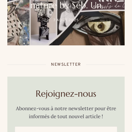
nature by Séb. Un
événement unique au
7 AOÛT 2025
cœur de la thalasso Roz
Marine
NEWSLETTER
Rejoignez-nous
Abonnez-vous à notre newsletter pour être
informés de tout nouvel article !