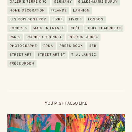
GALERIE TERRE D'ICI
GERMANY
GILLES-MARIE DUPUY
HOME DÉCORATION
IRLANDE
LANNION
LES POIS SONT ROZ
LIVRE
LIVRES
LONDON
LONDRES
MADE IN FRANCE
NOËL
ODILE CHABRILLAC
PARIS
PATRICE CUDENNEC
PERROS GUIREC
PHOTOGRAPHE
PPDA
PRESS-BOOK
SEB
STREET ART
STREET ARTIST
TI AL LANNEC
TRÉBEURDEN
YOU MIGHT ALSO LIKE