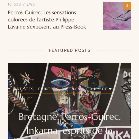
10 533 VIEWS
Perros-Guirec. Les sensations
colorées de l’artiste Philippe
Lavaine s’exposent au Press-Book
FEATURED POSTS
ARTISTES - PEINTRES
BRETAGNE
COUPS DE ❤
INSOLITE
Bretagne. Perros-Guirec.
Inkarna, esprits de la