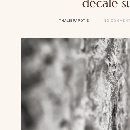
décalé s
THALIEPAPOTIS
NO COMMEN