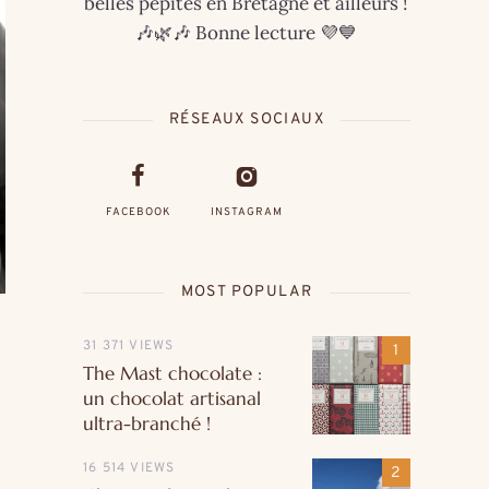
belles pépites en Bretagne et ailleurs !
🎶🌿🎶 Bonne lecture 💜💙
RÉSEAUX SOCIAUX
FACEBOOK
INSTAGRAM
MOST POPULAR
31 371 VIEWS
The Mast chocolate :
un chocolat artisanal
ultra-branché !
16 514 VIEWS