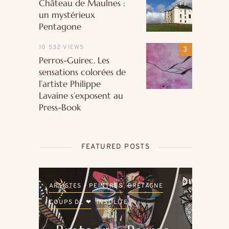
Château de Maulnes :
un mystérieux
Pentagone
10 532 VIEWS
Perros-Guirec. Les
sensations colorées de
l’artiste Philippe
Lavaine s’exposent au
Press-Book
FEATURED POSTS
LE
ARTISTES - PEINTRES
BRETAGNE
ARTI
COUPS DE ❤
INSOLITE
COU