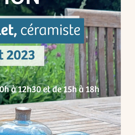
EINTRES
BRETAGNE
COUPS DE ❤
INSOLITE
LIFESTY
INSOLITE
LONDRES
MA VIE DE CHÂTEAU