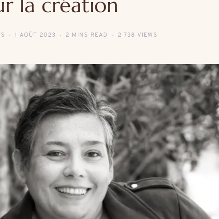
ur la création
TS
1 AOÛT 2023
2 MINS READ
2 738 VIEWS