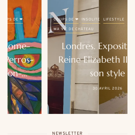
COUPS DE ❤
INSOLITE
LIFESTYLE
LONDRES
MA VIE DE CHÂTEAU
Londres. Exposition. La
Reine Elizabeth II. Sa vie,
son style
30 AVRIL 2026
NEWSLETTER