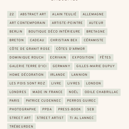
22
ABSTRACT ART
ALAIN TEULIÉ
ALLEMAGNE
ART CONTEMPORAIN
ARTISTE-PEINTRE
AUTEUR
BERLIN
BOUTIQUE DÉCO INTÉRIEURE
BRETAGNE
BRETON
CADEAU
CHRISTIAN BEX
CÉRAMISTE
CÔTE DE GRANIT ROSE
CÔTES D'ARMOR
DOMINIQUE ROUCH
ECRIVAIN
EXPOSITION
FÊTES
GALERIE TERRE D'ICI
GERMANY
GILLES-MARIE DUPUY
HOME DÉCORATION
IRLANDE
LANNION
LES POIS SONT ROZ
LIVRE
LIVRES
LONDON
LONDRES
MADE IN FRANCE
NOËL
ODILE CHABRILLAC
PARIS
PATRICE CUDENNEC
PERROS GUIREC
PHOTOGRAPHE
PPDA
PRESS-BOOK
SEB
STREET ART
STREET ARTIST
TI AL LANNEC
TRÉBEURDEN