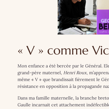
« V » comme Vic
Mon enfance a été bercée par le Général. E
grand-père maternel,
Henri Roux
, m’apprena
même « V » que brandissait fièrement le Gén
résistance en opposition à la propagande naz
ARTISTES - P
COUPS DE ❤
Dans ma famille maternelle, la branche breto
Gaulle incarnait cet attachement indéfectible