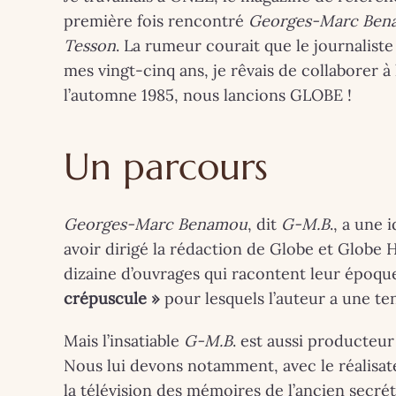
première fois rencontré
Georges-Marc Ben
Tesson
. La rumeur courait que le journalist
mes vingt-cinq ans, je rêvais de collaborer à
l’automne 1985, nous lancions GLOBE !
Un parcours
Georges-Marc Benamou
, dit
G-M.B
., a une 
avoir dirigé la rédaction de Globe et Globe H
dizaine d’ouvrages qui racontent leur époqu
crépuscule »
pour lesquels l’auteur a une te
Mais l’insatiable
G-M.B
. est aussi producteu
Nous lui devons notamment, avec le réalisa
la télévision des mémoires de l’ancien secré