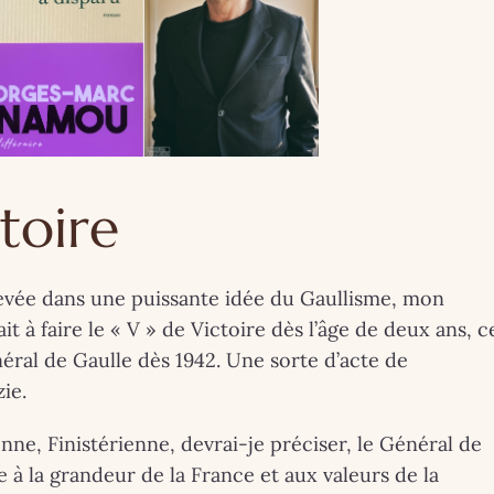
toire
levée dans une puissante idée du Gaullisme, mon
it à faire le « V » de Victoire dès l’âge de deux ans, c
éral de Gaulle dès 1942. Une sorte d’acte de
ie.
EINTRES
BRETAGNE
COUPS DE ❤
INSOLITE
LIFESTY
INSOLITE
LONDRES
MA VIE DE CHÂTEAU
nne, Finistérienne, devrai-je préciser, le Général de
 à la grandeur de la France et aux valeurs de la