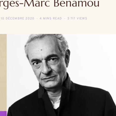
orges-Marc Benamou
10 DÉCEMBRE 2020
4 MINS READ
3 717 VIEWS