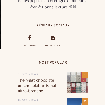
belles pépites en Bretagne et ailleurs !
🎶🌿🎶 Bonne lecture 💜💙
RÉSEAUX SOCIAUX
FACEBOOK
INSTAGRAM
MOST POPULAR
31 396 VIEWS
The Mast chocolate :
un chocolat artisanal
ultra-branché !
16 523 VIEWS