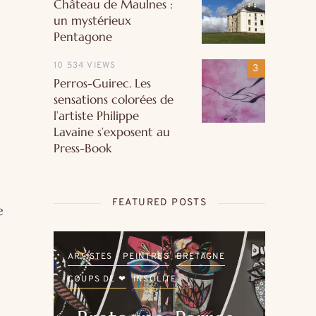
Château de Maulnes :
un mystérieux
Pentagone
10 534 VIEWS
Perros-Guirec. Les
sensations colorées de
l’artiste Philippe
Lavaine s’exposent au
Press-Book
FEATURED POSTS
e
LE
ARTISTES - PEINTRES
BRETAGNE
ARTI
COUPS DE ❤
INSOLITE
COU