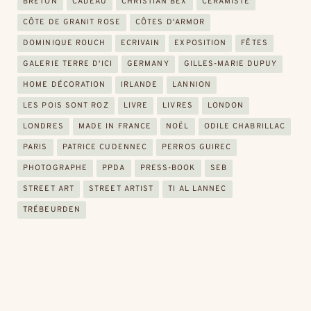
BRETON
CADEAU
CHRISTIAN BEX
CÉRAMISTE
CÔTE DE GRANIT ROSE
CÔTES D'ARMOR
DOMINIQUE ROUCH
ECRIVAIN
EXPOSITION
FÊTES
GALERIE TERRE D'ICI
GERMANY
GILLES-MARIE DUPUY
HOME DÉCORATION
IRLANDE
LANNION
LES POIS SONT ROZ
LIVRE
LIVRES
LONDON
LONDRES
MADE IN FRANCE
NOËL
ODILE CHABRILLAC
PARIS
PATRICE CUDENNEC
PERROS GUIREC
PHOTOGRAPHE
PPDA
PRESS-BOOK
SEB
STREET ART
STREET ARTIST
TI AL LANNEC
TRÉBEURDEN