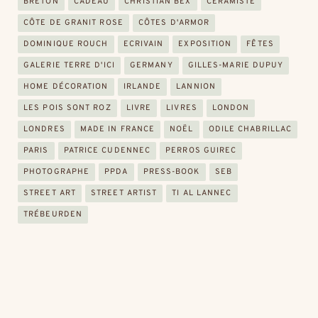
BRETON
CADEAU
CHRISTIAN BEX
CÉRAMISTE
CÔTE DE GRANIT ROSE
CÔTES D'ARMOR
DOMINIQUE ROUCH
ECRIVAIN
EXPOSITION
FÊTES
GALERIE TERRE D'ICI
GERMANY
GILLES-MARIE DUPUY
HOME DÉCORATION
IRLANDE
LANNION
LES POIS SONT ROZ
LIVRE
LIVRES
LONDON
LONDRES
MADE IN FRANCE
NOËL
ODILE CHABRILLAC
PARIS
PATRICE CUDENNEC
PERROS GUIREC
PHOTOGRAPHE
PPDA
PRESS-BOOK
SEB
STREET ART
STREET ARTIST
TI AL LANNEC
TRÉBEURDEN