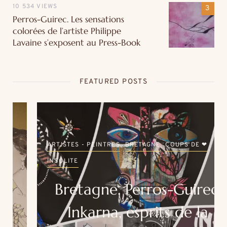
10 534 VIEWS
Perros-Guirec. Les sensations
colorées de l’artiste Philippe
Lavaine s’exposent au Press-Book
FEATURED POSTS
ARTISTES - PEINTRES
BRETAGNE
COUPS DE ❤
INSOLITE
Bretagne. Perros-Guirec.
Inkarna, esprits de la