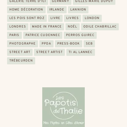
GALERIE TERRE D'ICI
GERMANY
GILLES-MARIE DUPUY
HOME DÉCORATION
IRLANDE
LANNION
LES POIS SONT ROZ
LIVRE
LIVRES
LONDON
LONDRES
MADE IN FRANCE
NOËL
ODILE CHABRILLAC
PARIS
PATRICE CUDENNEC
PERROS GUIREC
PHOTOGRAPHE
PPDA
PRESS-BOOK
SEB
STREET ART
STREET ARTIST
TI AL LANNEC
TRÉBEURDEN