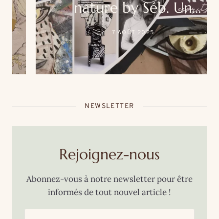
nature by Séb. Un
événement unique au
7 AOÛT 2025
cœur de la thalasso Roz
Marine
NEWSLETTER
Rejoignez-nous
Abonnez-vous à notre newsletter pour être
informés de tout nouvel article !