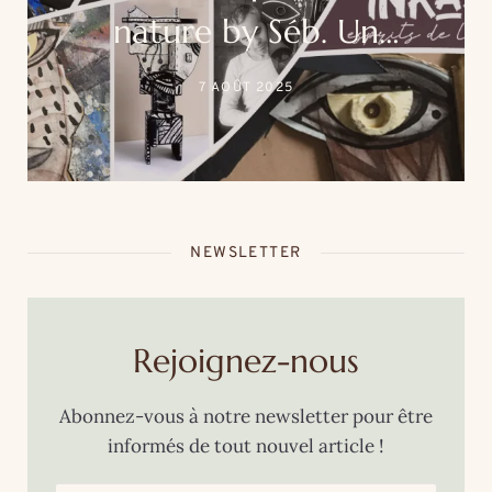
nature by Séb. Un
événement unique au
7 AOÛT 2025
cœur de la thalasso Roz
Marine
NEWSLETTER
Rejoignez-nous
Abonnez-vous à notre newsletter pour être
informés de tout nouvel article !