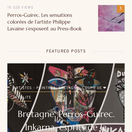
10 528 VIEWS
Perros-Guirec. Les sensations
colorées de l’artiste Philippe
Lavaine s’exposent au Press-Book
FEATURED POSTS
ARTISTES - PEINTRES
BRETAGNE
COUPS DE ❤
INSOLITE
Bretagne. Perros-Guirec.
Inkarna, esprits de la