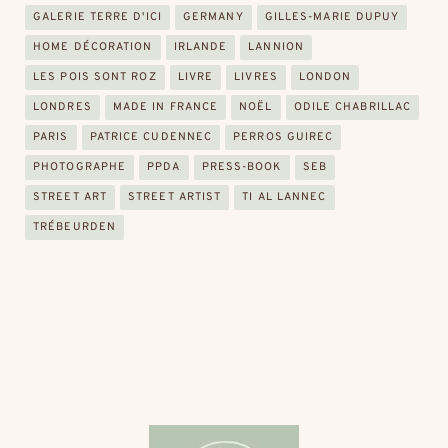
GALERIE TERRE D'ICI
GERMANY
GILLES-MARIE DUPUY
HOME DÉCORATION
IRLANDE
LANNION
LES POIS SONT ROZ
LIVRE
LIVRES
LONDON
LONDRES
MADE IN FRANCE
NOËL
ODILE CHABRILLAC
PARIS
PATRICE CUDENNEC
PERROS GUIREC
PHOTOGRAPHE
PPDA
PRESS-BOOK
SEB
STREET ART
STREET ARTIST
TI AL LANNEC
TRÉBEURDEN