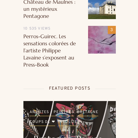
Château de Maulnes :
un mystérieux
Pentagone
10 535 VIEWS
Perros-Guirec. Les
sensations colorées de
l’artiste Philippe
Lavaine s’exposent au
Press-Book
FEATURED POSTS
LE
ARTISTES - PEINTRES
BRETAGNE
ARTI
COUPS DE ❤
INSOLITE
COU