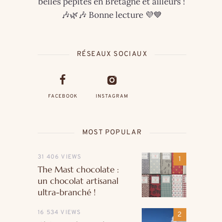
belles pépites en Bretagne et ailleurs !
🎶🌿🎶 Bonne lecture 💜💙
RÉSEAUX SOCIAUX
FACEBOOK
INSTAGRAM
MOST POPULAR
31 406 VIEWS
The Mast chocolate :
un chocolat artisanal
ultra-branché !
16 534 VIEWS