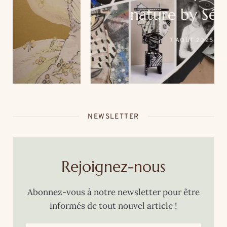
nature by Séb. Un
événement unique au
7 AOÛT 2025
cœur de la thalasso Roz
Marine
NEWSLETTER
Rejoignez-nous
Abonnez-vous à notre newsletter pour être
informés de tout nouvel article !