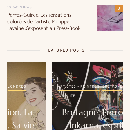
10 541 VIEWS
Perros-Guirec. Les sensations
colorées de l’artiste Philippe
Lavaine s’exposent au Press-Book
FEATURED POSTS
ARTISTES - PEINTRES
BRETAGNE
COUPS DE ❤
INSOLITE
Bretagne. Perros-Guirec.
Inkarna, esprits de la