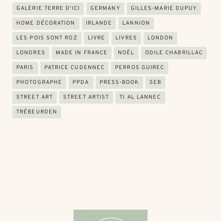
GALERIE TERRE D'ICI
GERMANY
GILLES-MARIE DUPUY
HOME DÉCORATION
IRLANDE
LANNION
LES POIS SONT ROZ
LIVRE
LIVRES
LONDON
LONDRES
MADE IN FRANCE
NOËL
ODILE CHABRILLAC
PARIS
PATRICE CUDENNEC
PERROS GUIREC
PHOTOGRAPHE
PPDA
PRESS-BOOK
SEB
STREET ART
STREET ARTIST
TI AL LANNEC
TRÉBEURDEN