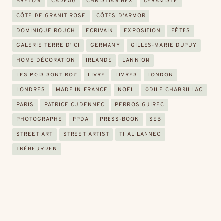
BRETON
CADEAU
CHRISTIAN BEX
CÉRAMISTE
CÔTE DE GRANIT ROSE
CÔTES D'ARMOR
DOMINIQUE ROUCH
ECRIVAIN
EXPOSITION
FÊTES
GALERIE TERRE D'ICI
GERMANY
GILLES-MARIE DUPUY
HOME DÉCORATION
IRLANDE
LANNION
LES POIS SONT ROZ
LIVRE
LIVRES
LONDON
LONDRES
MADE IN FRANCE
NOËL
ODILE CHABRILLAC
PARIS
PATRICE CUDENNEC
PERROS GUIREC
PHOTOGRAPHE
PPDA
PRESS-BOOK
SEB
STREET ART
STREET ARTIST
TI AL LANNEC
TRÉBEURDEN