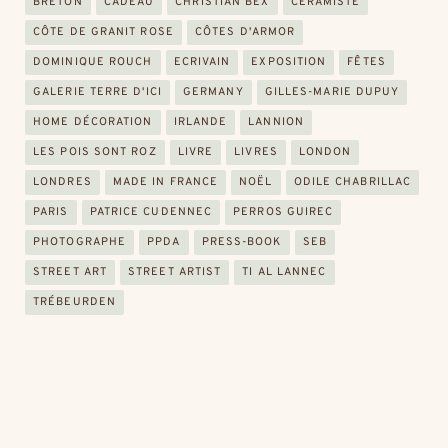
BRETON
CADEAU
CHRISTIAN BEX
CÉRAMISTE
CÔTE DE GRANIT ROSE
CÔTES D'ARMOR
DOMINIQUE ROUCH
ECRIVAIN
EXPOSITION
FÊTES
GALERIE TERRE D'ICI
GERMANY
GILLES-MARIE DUPUY
HOME DÉCORATION
IRLANDE
LANNION
LES POIS SONT ROZ
LIVRE
LIVRES
LONDON
LONDRES
MADE IN FRANCE
NOËL
ODILE CHABRILLAC
PARIS
PATRICE CUDENNEC
PERROS GUIREC
PHOTOGRAPHE
PPDA
PRESS-BOOK
SEB
STREET ART
STREET ARTIST
TI AL LANNEC
TRÉBEURDEN