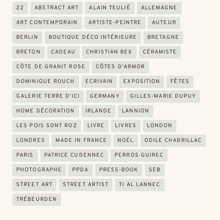
22
ABSTRACT ART
ALAIN TEULIÉ
ALLEMAGNE
ART CONTEMPORAIN
ARTISTE-PEINTRE
AUTEUR
BERLIN
BOUTIQUE DÉCO INTÉRIEURE
BRETAGNE
BRETON
CADEAU
CHRISTIAN BEX
CÉRAMISTE
CÔTE DE GRANIT ROSE
CÔTES D'ARMOR
DOMINIQUE ROUCH
ECRIVAIN
EXPOSITION
FÊTES
GALERIE TERRE D'ICI
GERMANY
GILLES-MARIE DUPUY
HOME DÉCORATION
IRLANDE
LANNION
LES POIS SONT ROZ
LIVRE
LIVRES
LONDON
LONDRES
MADE IN FRANCE
NOËL
ODILE CHABRILLAC
PARIS
PATRICE CUDENNEC
PERROS GUIREC
PHOTOGRAPHE
PPDA
PRESS-BOOK
SEB
STREET ART
STREET ARTIST
TI AL LANNEC
TRÉBEURDEN