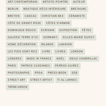
ART CONTEMPORAIN
ARTISTE-PEINTRE
AUTEUR
BERLIN
BOUTIQUE DÉCO INTÉRIEURE
BRETAGNE
BRETON
CADEAU
CHRISTIAN BEX
CÉRAMISTE
CÔTE DE GRANIT ROSE
CÔTES D'ARMOR
DOMINIQUE ROUCH
ECRIVAIN
EXPOSITION
FÊTES
GALERIE TERRE D'ICI
GERMANY
GILLES-MARIE DUPUY
HOME DÉCORATION
IRLANDE
LANNION
LES POIS SONT ROZ
LIVRE
LIVRES
LONDON
LONDRES
MADE IN FRANCE
NOËL
ODILE CHABRILLAC
PARIS
PATRICE CUDENNEC
PERROS GUIREC
PHOTOGRAPHE
PPDA
PRESS-BOOK
SEB
STREET ART
STREET ARTIST
TI AL LANNEC
TRÉBEURDEN