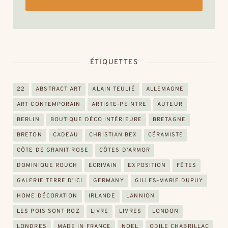
ÉTIQUETTES
22
ABSTRACT ART
ALAIN TEULIÉ
ALLEMAGNE
ART CONTEMPORAIN
ARTISTE-PEINTRE
AUTEUR
BERLIN
BOUTIQUE DÉCO INTÉRIEURE
BRETAGNE
BRETON
CADEAU
CHRISTIAN BEX
CÉRAMISTE
CÔTE DE GRANIT ROSE
CÔTES D'ARMOR
DOMINIQUE ROUCH
ECRIVAIN
EXPOSITION
FÊTES
GALERIE TERRE D'ICI
GERMANY
GILLES-MARIE DUPUY
HOME DÉCORATION
IRLANDE
LANNION
LES POIS SONT ROZ
LIVRE
LIVRES
LONDON
LONDRES
MADE IN FRANCE
NOËL
ODILE CHABRILLAC