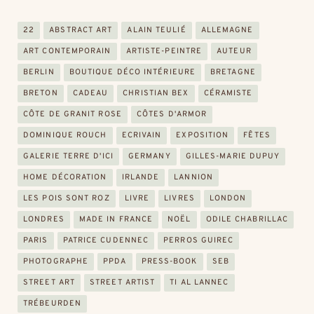
22
ABSTRACT ART
ALAIN TEULIÉ
ALLEMAGNE
ART CONTEMPORAIN
ARTISTE-PEINTRE
AUTEUR
BERLIN
BOUTIQUE DÉCO INTÉRIEURE
BRETAGNE
BRETON
CADEAU
CHRISTIAN BEX
CÉRAMISTE
CÔTE DE GRANIT ROSE
CÔTES D'ARMOR
DOMINIQUE ROUCH
ECRIVAIN
EXPOSITION
FÊTES
GALERIE TERRE D'ICI
GERMANY
GILLES-MARIE DUPUY
HOME DÉCORATION
IRLANDE
LANNION
LES POIS SONT ROZ
LIVRE
LIVRES
LONDON
LONDRES
MADE IN FRANCE
NOËL
ODILE CHABRILLAC
PARIS
PATRICE CUDENNEC
PERROS GUIREC
PHOTOGRAPHE
PPDA
PRESS-BOOK
SEB
STREET ART
STREET ARTIST
TI AL LANNEC
TRÉBEURDEN