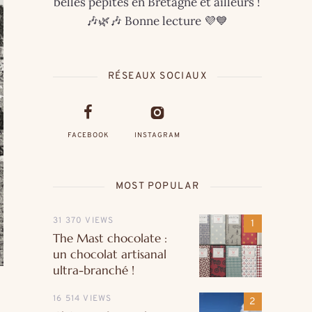
belles pépites en Bretagne et ailleurs !
🎶🌿🎶 Bonne lecture 💜💙
RÉSEAUX SOCIAUX
FACEBOOK
INSTAGRAM
MOST POPULAR
31 370 VIEWS
The Mast chocolate :
un chocolat artisanal
ultra-branché !
16 514 VIEWS