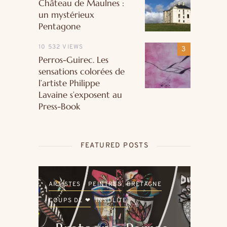
Château de Maulnes :
un mystérieux
Pentagone
10 532 VIEWS
Perros-Guirec. Les
sensations colorées de
l’artiste Philippe
Lavaine s’exposent au
Press-Book
FEATURED POSTS
LE
ARTISTES - PEINTRES
BRETAGNE
ARTI
COUPS DE ❤
INSOLITE
COU