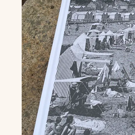
Breta
com
l’arti
G
10
Exp
perf
Press
au 20 